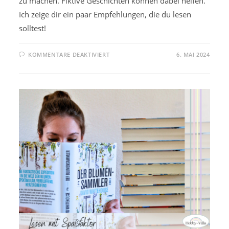
zu machen. Fiktive Geschichten können dabei helfen.
Ich zeige dir ein paar Empfehlungen, die du lesen
solltest!
FÜR
KOMMENTARE DEAKTIVIERT
6. MAI 2024
MENTAL
HEALTH
AWARENESS
MONTH:
DIESE
BÜCHER
MUSST
DU
LESEN