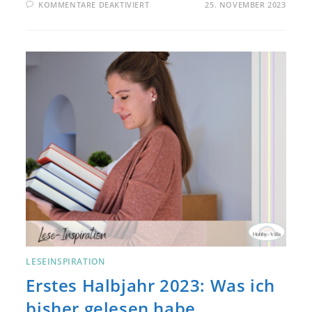
FÜR
KOMMENTARE DEAKTIVIERT
25. NOVEMBER 2023
NORMAL
PEOPLE:
REZENSION
ZUM
BUCH
VON
SALLY
ROONEY
LESEINSPIRATION
Erstes Halbjahr 2023: Was ich
bisher gelesen habe