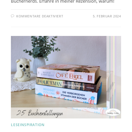
Büchernerds. Erfahre in meiner Rezension, warum!
FÜR
KOMMENTARE DEAKTIVIERT
5. FEBRUAR 2024
DIE
VERBORGENEN
STIMMEN
DER
BÜCHER:
REZENSION
ZUM
BUCH
LESEINSPIRATION