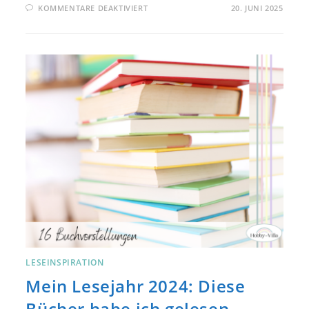
FÜR
KOMMENTARE DEAKTIVIERT
20. JUNI 2025
BÜCHER
FÜR
DEN
SOMMER:
DIESE
ROMANE
SIND
PERFEKT
FÜR
DEN
SOMMERURLAUB
LESEINSPIRATION
Mein Lesejahr 2024: Diese
Bücher habe ich gelesen