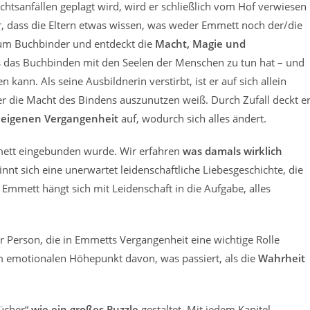
sanfällen geplagt wird, wird er schließlich vom Hof verwiesen
r, dass die Eltern etwas wissen, was weder Emmett noch der/die
zum Buchbinder und entdeckt die
Macht, Magie und
ass das Buchbinden mit den Seelen der Menschen zu tun hat – und
kann. Als seine Ausbildnerin verstirbt, ist er auf sich allein
er die Macht des Bindens auszunutzen weiß. Durch Zufall deckt e
 eigenen Vergangenheit
auf, wodurch sich alles ändert.
mmett eingebunden wurde. Wir erfahren
was damals wirklich
nnt sich eine unerwartet leidenschaftliche Liebesgeschichte, die
d Emmett hängt sich mit Leidenschaft in die Aufgabe, alles
r Person, die in Emmetts Vergangenheit eine wichtige Rolle
nem emotionalen Höhepunkt davon, was passiert, als die
Wahrheit
Bücher“
wie ein großes Puzzle
gestaltet. Mit jedem Kapitel