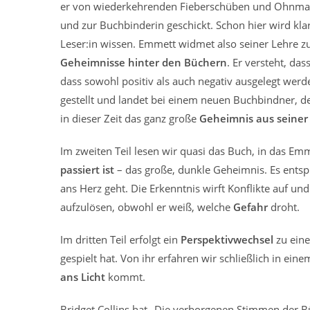
er von wiederkehrenden Fieberschüben und Ohnmacht
und zur Buchbinderin geschickt. Schon hier wird kla
Leser:in wissen. Emmett widmet also seiner Lehre 
Geheimnisse hinter den Büchern
. Er versteht, d
dass sowohl positiv als auch negativ ausgelegt werden 
gestellt und landet bei einem neuen Buchbindner, d
in dieser Zeit das ganz große
Geheimnis aus seiner
Im zweiten Teil lesen wir quasi das Buch, in das E
passiert ist
– das große, dunkle Geheimnis. Es entspi
ans Herz geht. Die Erkenntnis wirft Konflikte auf un
aufzulösen, obwohl er weiß, welche
Gefahr
droht.
Im dritten Teil erfolgt ein
Perspektivwechsel
zu eine
gespielt hat. Von ihr erfahren wir schließlich in ei
ans Licht
kommt.
Bridget Collins hat „Die verborgenen Stimmen der 