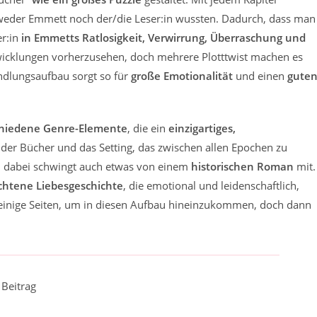
weder Emmett noch der/die Leser:in wussten. Dadurch, dass man
er:in
in Emmetts Ratlosigkeit, Verwirrung, Überraschung und
twicklungen vorherzusehen, doch mehrere Plotttwist machen es
ndlungsaufbau sorgt so für
große Emotionalität
und einen
gute
chiedene Genre-Elemente
, die ein
einzigartiges,
der Bücher und das Setting, das zwischen allen Epochen zu
 dabei schwingt auch etwas von einem
historischen Roman
mit.
chtene Liebesgeschichte
, die emotional und leidenschaftlich,
t einige Seiten, um in diesen Aufbau hineinzukommen, doch dann
Beitrag