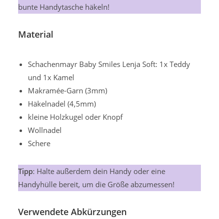
bunte Handytasche häkeln!
Material
Schachenmayr Baby Smiles Lenja Soft: 1x Teddy
und 1x Kamel
Makramée-Garn (3mm)
Häkelnadel (4,5mm)
kleine Holzkugel oder Knopf
Wollnadel
Schere
Tipp
: Halte außerdem dein Handy oder eine
Handyhülle bereit, um die Größe abzumessen!
Verwendete Abkürzungen