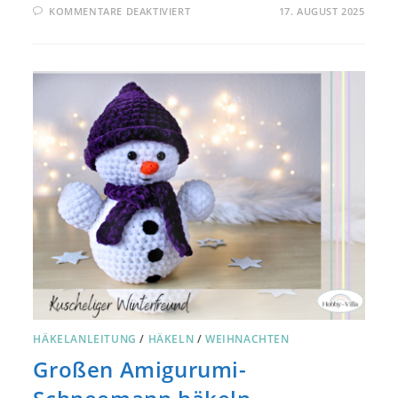
FÜR
KOMMENTARE DEAKTIVIERT
17. AUGUST 2025
HÄKELN
FÜR
HALLOWEEN:
SÜSSE K
ATZE A
LS G
EIST (
AMIGURUMI)
HÄKELANLEITUNG
/
HÄKELN
/
WEIHNACHTEN
Großen Amigurumi-