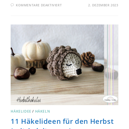
FÜR
KOMMENTARE DEAKTIVIERT
2. DEZEMBER 2023
HANDYTASCHE
AUS
TEDDY-
WOLLE
HÄKELN
–
ANLEITUNG
UND
TIPPS
HÄKELIDEE
/
HÄKELN
11 Häkelideen für den Herbst