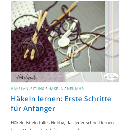
IDEEN
FÜR
EINFACHE
PROJEKTE
HÄKELANLEITUNG
/
HÄKELN
/
NEUJAHR
Häkeln lernen: Erste Schritte
für Anfänger
Häkeln ist ein tolles Hobby, das jeder schnell lernen