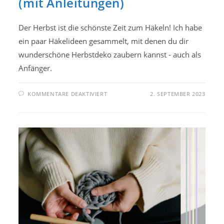
(mit Anleitungen)
Der Herbst ist die schönste Zeit zum Häkeln! Ich habe
ein paar Häkelideen gesammelt, mit denen du dir
wunderschöne Herbstdeko zaubern kannst - auch als
Anfänger.
FÜR
KOMMENTARE DEAKTIVIERT
2. SEPTEMBER 2023
11
HÄKELIDEEN
FÜR
DEN
HERBST
(MIT
ANLEITUNGEN)