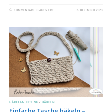
FÜR
KOMMENTARE DEAKTIVIERT
2. DEZEMBER 2023
HANDYTASCHE
AUS
TEDDY-
WOLLE
HÄKELN
–
ANLEITUNG
UND
TIPPS
HÄKELANLEITUNG
/
HÄKELN
Einfache Tasche häkeln –