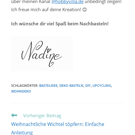
über meinen Kanal
@hobbyvilla.de
unbedingt zeigen!
Ich freue mich auf deine Kreation! 😊
Ich wünsche dir viel Spaß beim Nachbasteln!
SCHLAGWÖRTER:
BASTELIDEE
,
DEKO BASTELN
,
DIY
,
UPCYCLING
,
WOHNDEKO
Weitere
Vorheriger Beitrag
Artikel
Weihnachtliche Wichtel töpfern: Einfache
ansehen
Anleitung