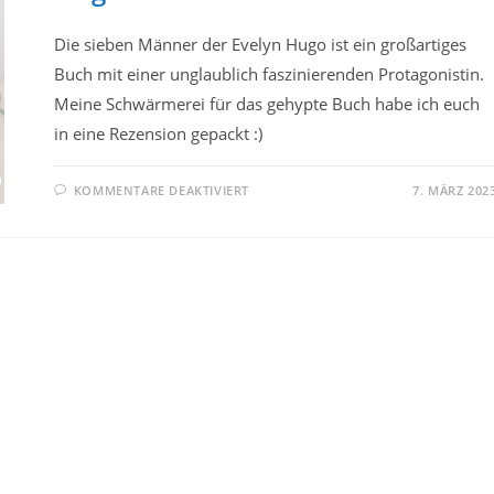
Die sieben Männer der Evelyn Hugo ist ein großartiges
Buch mit einer unglaublich faszinierenden Protagonistin.
Meine Schwärmerei für das gehypte Buch habe ich euch
in eine Rezension gepackt :)
FÜR
KOMMENTARE DEAKTIVIERT
7. MÄRZ 202
DIE
SIEBEN
MÄNNER
DER
EVELYN
HUGO:
REZENSION
ZUM
BUCH