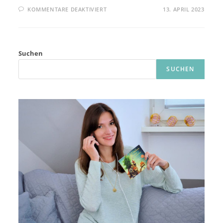
FÜR
KOMMENTARE DEAKTIVIERT
13. APRIL 2023
DIE
WAHRHEIT
ÜBER
DEN
FALL
HARRY
Suchen
QUEBERT:
REZENSION
ZUM
SUCHEN
BUCH