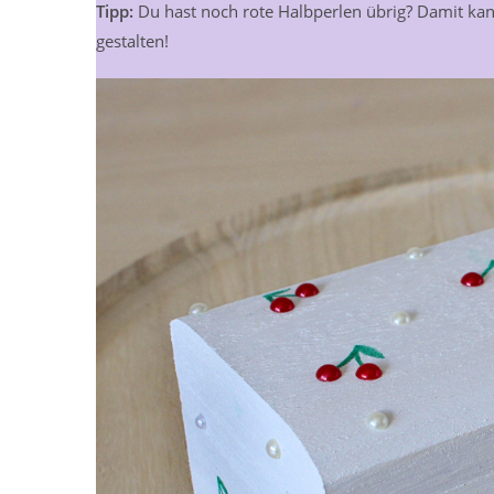
Tipp:
Du hast noch rote Halbperlen übrig? Damit k
gestalten!